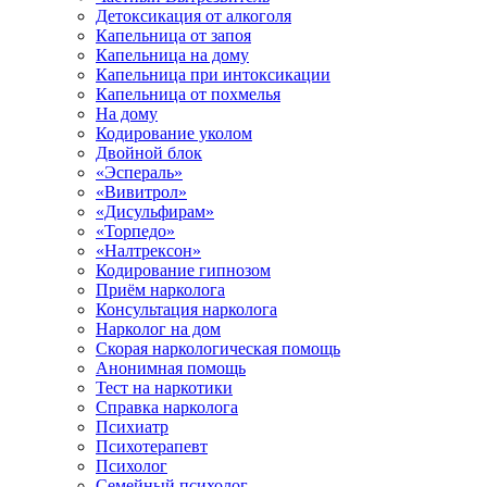
Детоксикация от алкоголя
Капельница от запоя
Капельница на дому
Капельница при интоксикации
Капельница от похмелья
На дому
Кодирование уколом
Двойной блок
«Эспераль»
«Вивитрол»
«Дисульфирам»
«Торпедо»
«Налтрексон»
Кодирование гипнозом
Приём нарколога
Консультация нарколога
Нарколог на дом
Скорая наркологическая помощь
Анонимная помощь
Тест на наркотики
Справка нарколога
Психиатр
Психотерапевт
Психолог
Семейный психолог