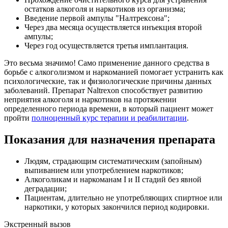
остатков алкоголя и наркотиков из организма;
Введение первой ампулы "Налтрексона";
Через два месяца осуществляется инъекция второй
ампулы;
Через год осуществляется третья имплантация.
Это весьма значимо! Само применение данного средства в
борьбе с алкоголизмом и наркоманией помогает устранить как
психологические, так и физиологические причины данных
заболеваний. Препарат Naltrexon способствует развитию
неприятия алкоголя и наркотиков на протяжении
определенного периода времени, в который пациент может
пройти
полноценный курс терапии и реабилитации
.
Показания для назначения препарата
Людям, страдающим систематическим (запойным)
выпиванием или употреблением наркотиков;
Алкоголикам и наркоманам I и II стадий без явной
деградации;
Пациентам, длительно не употребляющих спиртное или
наркотики, у которых закончился период кодировки.
Экстренный вызов