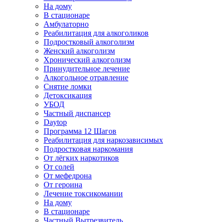
На дому
В стационаре
Амбулаторно
Реабилитация для алкоголиков
Подростковый алкоголизм
Женский алкоголизм
Хронический алкоголизм
Принудительное лечение
Алкогольное отравление
Снятие ломки
Детоксикация
УБОД
Частный диспансер
Daytop
Программа 12 Шагов
Реабилитация для наркозависимых
Подростковая наркомания
От лёгких наркотиков
От солей
От мефедрона
От героина
Лечение токсикомании
На дому
В стационаре
Частный Вытрезвитель