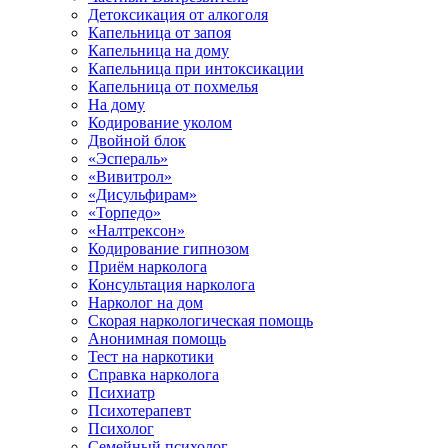
Детоксикация от алкоголя
Капельница от запоя
Капельница на дому
Капельница при интоксикации
Капельница от похмелья
На дому
Кодирование уколом
Двойной блок
«Эспераль»
«Вивитрол»
«Дисульфирам»
«Торпедо»
«Налтрексон»
Кодирование гипнозом
Приём нарколога
Консультация нарколога
Нарколог на дом
Скорая наркологическая помощь
Анонимная помощь
Тест на наркотики
Справка нарколога
Психиатр
Психотерапевт
Психолог
Семейный психолог