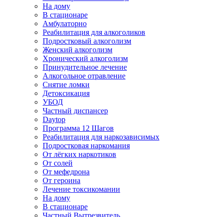
На дому
В стационаре
Амбулаторно
Реабилитация для алкоголиков
Подростковый алкоголизм
Женский алкоголизм
Хронический алкоголизм
Принудительное лечение
Алкогольное отравление
Снятие ломки
Детоксикация
УБОД
Частный диспансер
Daytop
Программа 12 Шагов
Реабилитация для наркозависимых
Подростковая наркомания
От лёгких наркотиков
От солей
От мефедрона
От героина
Лечение токсикомании
На дому
В стационаре
Частный Вытрезвитель