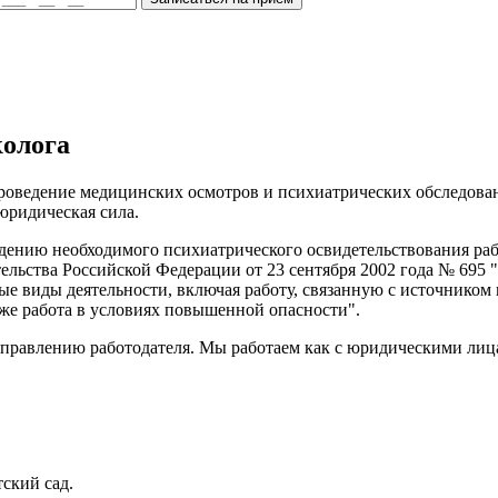
колога
оведение медицинских осмотров и психиатрических обследован
 юридическая сила.
ению необходимого психиатрического освидетельствования рабо
ельства Российской Федерации от 23 сентября 2002 года № 695
е виды деятельности, включая работу, связанную с источником
же работа в условиях повышенной опасности".
правлению работодателя. Мы работаем как с юридическими лицам
тский сад.