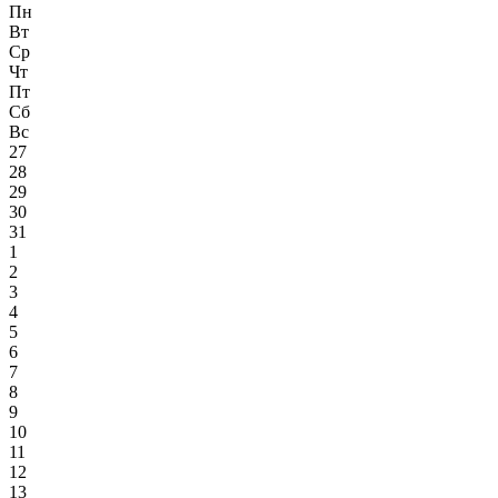
Пн
Вт
Ср
Чт
Пт
Сб
Вс
27
28
29
30
31
1
2
3
4
5
6
7
8
9
10
11
12
13