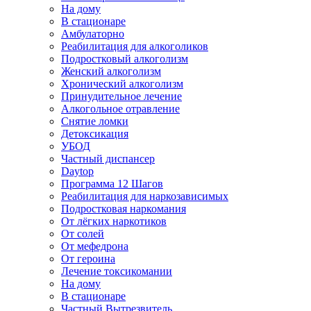
На дому
В стационаре
Амбулаторно
Реабилитация для алкоголиков
Подростковый алкоголизм
Женский алкоголизм
Хронический алкоголизм
Принудительное лечение
Алкогольное отравление
Снятие ломки
Детоксикация
УБОД
Частный диспансер
Daytop
Программа 12 Шагов
Реабилитация для наркозависимых
Подростковая наркомания
От лёгких наркотиков
От солей
От мефедрона
От героина
Лечение токсикомании
На дому
В стационаре
Частный Вытрезвитель