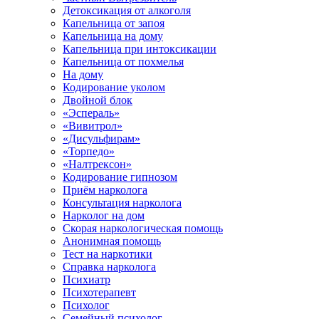
Детоксикация от алкоголя
Капельница от запоя
Капельница на дому
Капельница при интоксикации
Капельница от похмелья
На дому
Кодирование уколом
Двойной блок
«Эспераль»
«Вивитрол»
«Дисульфирам»
«Торпедо»
«Налтрексон»
Кодирование гипнозом
Приём нарколога
Консультация нарколога
Нарколог на дом
Скорая наркологическая помощь
Анонимная помощь
Тест на наркотики
Справка нарколога
Психиатр
Психотерапевт
Психолог
Семейный психолог