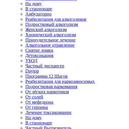
На дому
В стационаре
Амбулаторно
Реабилитация для алкоголиков
Подростковый алкоголизм
Женский алкоголизм
Хронический алкоголизм
Принудительное лечение
Алкогольное отравление
Снятие ломки
Детоксикация
УБОД
Частный диспансер
Daytop
Программа 12 Шагов
Реабилитация для наркозависимых
Подростковая наркомания
От лёгких наркотиков
От солей
От мефедрона
От героина
Лечение токсикомании
На дому
В стационаре
Частный Вытрезвитель