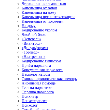
Детоксикация от алкоголя
Капельница от запоя
Капельница на дому
Капельница при интоксикации
Капельница от похмелья
На дому
Кодирование уколом
Двойной блок
«Эспераль»
«Вивитрол»
«Дисульфирам»
«Торпедо»
«Налтрексон»
Кодирование гипнозом
Приём нарколога
Консультация нарколога
Нарколог на дом
Скорая наркологическая помощь
Анонимная помощь
Тест на наркотики
Справка нарколога
Психиатр
Психотерапевт
Психолог
Семейный психолог