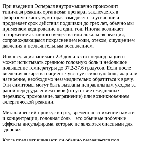
При введении Эспераля внутримышечно происходит
типичная реакция организма: препарат заключается в
фиброзную капсулу, которая замедляет его усвоение и
продлевает срок действия подшивки до трех лет, обычно мы
применяем кодирование на один год. Иногда возникает
отторжение активного вещества или локальная реакция,
сопровождающаяся покраснением кожи, отеком, ощущением
давления и незначительным воспалением.
Инкапсуляция занимает 2-3 дня и в этот период пациент
может испытывать среднюю головную боль и небольшое
повышение температуры до 37,2-37,6 градусов. Если после
введения лекарства пациент чувствует сильную боль, жар или
нагноение, необходимо незамедлительно обратиться к врачу.
Эти симптомы могут быть вызваны неправильным уходом за
раной перед удалением швов (отсутствие ежедневных
перевязок, промокание, загрязнение) или возникновением
аллергической реакции.
Металлический привкус во рту, временное снижение памяти
и концентрации, головная боль – это обычные побочные
эффекты дисульфирама, которые не являются опасными для
здоровья.
Когда препарат вшивают, он обычно размещается под