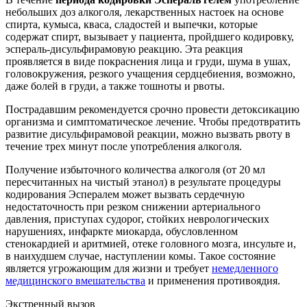
небольших доз алкоголя, лекарственных настоек на основе
спирта, кумыса, кваса, сладостей и выпечки, которые
содержат спирт, вызывает у пациента, пройдшего кодировку,
эспераль-дисульфирамовую реакцию. Эта реакция
проявляется в виде покраснения лица и груди, шума в ушах,
головокружения, резкого учащения сердцебиения, возможно,
даже болей в груди, а также тошноты и рвоты.
Пострадавшим рекомендуется срочно провести детоксикацию
организма и симптоматическое лечение. Чтобы предотвратить
развитие дисульфирамовой реакции, можно вызвать рвоту в
течение трех минут после употребления алкоголя.
Получение избыточного количества алкоголя (от 20 мл
пересчитанных на чистый этанол) в результате процедуры
кодирования Эспералем может вызвать сердечную
недостаточность при резком снижении артериального
давления, приступах судорог, стойких неврологических
нарушениях, инфаркте миокарда, обусловленном
стенокардией и аритмией, отеке головного мозга, инсульте и,
в наихудшем случае, наступлении комы. Такое состояние
является угрожающим для жизни и требует
немедленного
медицинского вмешательства
и применения противоядия.
Экстренный вызов