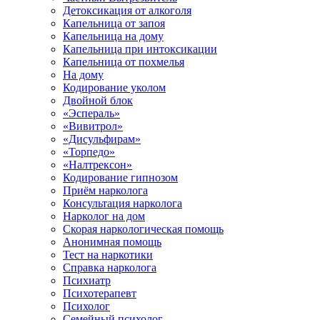
Детоксикация от алкоголя
Капельница от запоя
Капельница на дому
Капельница при интоксикации
Капельница от похмелья
На дому
Кодирование уколом
Двойной блок
«Эспераль»
«Вивитрол»
«Дисульфирам»
«Торпедо»
«Налтрексон»
Кодирование гипнозом
Приём нарколога
Консультация нарколога
Нарколог на дом
Скорая наркологическая помощь
Анонимная помощь
Тест на наркотики
Справка нарколога
Психиатр
Психотерапевт
Психолог
Семейный психолог