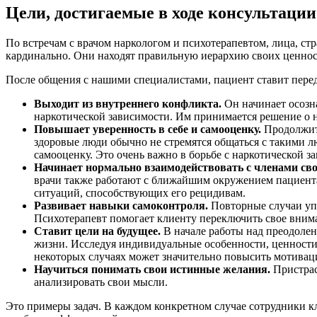
Цели, достигаемые в ходе консультации
По встречам с врачом наркологом и психотерапевтом, лица, с
кардинально. Они находят правильную иерархию своих ценност
После общения с нашими специалистами, пациент ставит перед
Выходит из внутреннего конфликта.
Он начинает осозна
наркотической зависимости. Им принимается решение о 
Повышает уверенность в себе и самооценку.
Продолжите
здоровые люди обычно не стремятся общаться с такими л
самооценку. Это очень важно в борьбе с наркотической з
Начинает нормально взаимодействовать с членами сво
врачи также работают с ближайшим окружением пациента
ситуаций, способствующих его рецидивам.
Развивает навыки самоконтроля.
Повторные случаи упо
Психотерапевт помогает клиенту переключить свое вним
Ставит цели на будущее.
В начале работы над преодолен
жизни. Исследуя индивидуальные особенности, ценности 
некоторых случаях может значительно повысить мотива
Научиться понимать свои истинные желания.
Пристрас
анализировать свои мысли.
Это примеры задач. В каждом конкретном случае сотрудники 