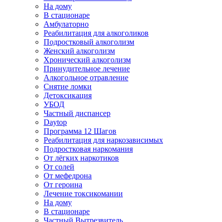
На дому
В стационаре
Амбулаторно
Реабилитация для алкоголиков
Подростковый алкоголизм
Женский алкоголизм
Хронический алкоголизм
Принудительное лечение
Алкогольное отравление
Снятие ломки
Детоксикация
УБОД
Частный диспансер
Daytop
Программа 12 Шагов
Реабилитация для наркозависимых
Подростковая наркомания
От лёгких наркотиков
От солей
От мефедрона
От героина
Лечение токсикомании
На дому
В стационаре
Частный Вытрезвитель