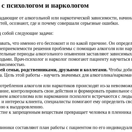
 с психологом и наркологом
традающие от алкогольной или наркотической зависимости, начин
ей, осознают, где и почему совершали серьезные ошибки.
 собой следующие задачи:
вать, что именно его беспокоит и по какой причине. Он определ
неприемлемости решения проблемы с помощью алкоголя или нар
льные периоды алкогольного опьянения заставляют зависимых 
юдьми. Врач-психолог и нарколог помогают пациенту научиться 
ависимостью.
ей семьи, родственниками, друзьями и коллегами.
Чтобы доби
. Цель этой работы - научить значимых для алкоголика/наркома
требления алкоголя или наркотиков происходят из-за невозможн
ание, контролировать свои действия и формировать правильное 
ием алкоголизма или наркомании психологи встречаются с людьм
и интересы клиента, специалисты помогают ему определить сво
цию к выздоровлению.
тие к запрещенным веществам превращает человека в пленника
клиники составляют план работы с пациентом по его индивидуа