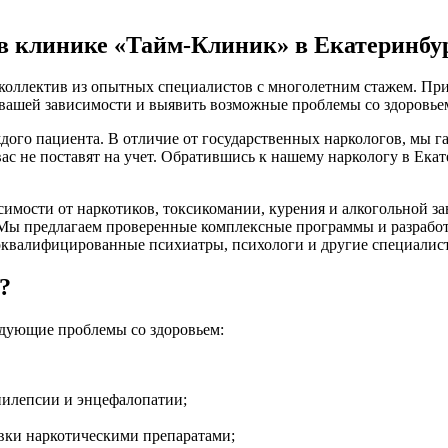
в клинике «Тайм-Клиник» в Екатеринбу
коллектив из опытных специалистов с многолетним стажем. При
ь вашей зависимости и выявить возможные проблемы со здоровье
дого пациента. В отличие от государственных наркологов, мы
ас не поставят на учет. Обратившись к нашему наркологу в Ека
имости от наркотиков, токсикомании, курения и алкогольной з
 Мы предлагаем проверенные комплексные программы и разрабо
коквалифицированные психиатры, психологи и другие специалист
?
едующие проблемы со здоровьем:
пилепсии и энцефалопатии;
вки наркотическими препаратами;