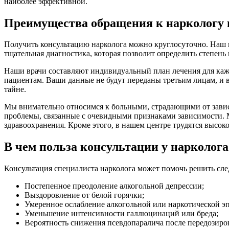
наиболее эффективной.
Преимущества обращения к наркологу 
Получить консультацию нарколога можно круглосуточно. Наш 
тщательная диагностика, которая позволит определить степен
Наши врачи составляют индивидуальный план лечения для каж
пациентам. Ваши данные не будут переданы третьим лицам, и в
тайне.
Мы внимательно относимся к больными, страдающими от завис
проблемы, связанные с очевидными признаками зависимости.
здравоохранения. Кроме этого, в нашем центре трудятся высо
В чем польза консультации у нарколога
Консультация специалиста нарколога может помочь решить сл
Постепенное преодоление алкогольной депрессии;
Выздоровление от белой горячки;
Умеренное ослабление алкогольной или наркотической э
Уменьшение интенсивности галлюцинаций или бреда;
Вероятность снижения псевдопаралича после передозиро