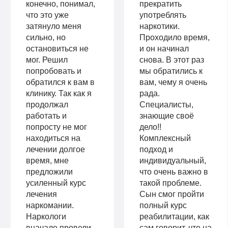
конечно, понимал,
прекратить
что это уже
употреблять
затянуло меня
наркотики.
сильно, но
Проходило время,
остановиться не
и он начинал
мог. Решил
снова. В этот раз
попробовать и
мы обратились к
обратился к вам в
вам, чему я очень
клинику. Так как я
рада.
продолжал
Специалисты,
работать и
знающие своё
попросту не мог
дело!!
находиться на
Комплексный
лечении долгое
подход и
время, мне
индивидуальный,
предложили
что очень важно в
усиленный курс
такой проблеме.
лечения
Сын смог пройти
наркомании.
полный курс
Наркологи
реабилитации, как
вначале провели
сам говорит, что на