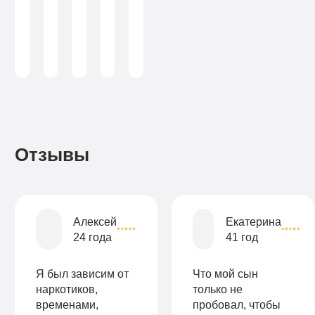
санузел
от
3-х
химической
лист
Больничный
зависимости
Больничный
3-х
капельниц
(консультант-
лист
аддиктолог)
лист
капельниц
в
в
день
день
Записаться
Записаться
Записаться
Отзывы
Записаться
Записаться
Записаться
Алексей
Екатерина
24 года
41 год
Я был зависим от
Что мой сын
наркотиков,
только не
временами,
пробовал, чтобы