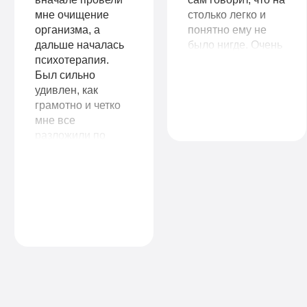
мне очищение
столько легко и
организма, а
понятно ему не
дальше началась
было нигде. Очень
психотерапия.
важно, что у вас
Был сильно
есть пожизненная
удивлен, как
поддержка! Ещё
грамотно и четко
раз огромное вам
мне все
спасибо!
разложили по
полочкам, дали
бесценные
рекомендации, что
делать дальше вне
клиники. Спасибо
вам огромное!