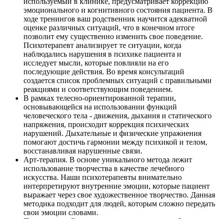
используемый в клинике, предусматривает коррекцию
эмоционального и когнитивного состояния пациента. В
ходе тренингов ваш родственник научится адекватной
оценке различных ситуаций, что в конечном итоге
позволит ему существенно изменить свое поведение.
Психотерапевт анализирует те ситуации, когда
наблюдались нарушения в психике пациента и
исследует мысли, которые повлияли на его
последующие действия. Во время консультаций
создается список проблемных ситуаций с правильными
реакциями и соответствующим поведением.
В рамках телесно-ориентированной терапии,
основывающейся на использовании функций
человеческого тела - движения, дыхания и статического
напряжения, происходит коррекция психических
нарушений. Дыхательные и физические упражнения
помогают достичь гармонии между психикой и телом,
восстанавливая нарушенные связи.
Арт-терапия. В основе уникального метода лежит
использование творчества в качестве лечебного
искусства. Наши психотерапевты внимательно
интерпретируют внутренние эмоции, которые пациент
выражает через свое художественное творчество. Данная
методика подходит для людей, которым сложно передать
свои эмоции словами.