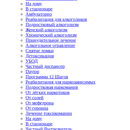
На дому
В стационаре
Амбулаторно
Реабилитация для алкоголиков
Подростковый алкоголизм
Женский алкоголизм
Хронический алкоголизм
Принудительное лечение
Алкогольное отравление
Снятие ломки
Детоксикация
УБОД
Частный диспансер
Daytop
Программа 12 Шагов
Реабилитация для наркозависимых
Подростковая наркомания
От лёгких наркотиков
От солей
От мефедрона
От героина
Лечение токсикомании
На дому
В стационаре
Частный Вытрезвитель