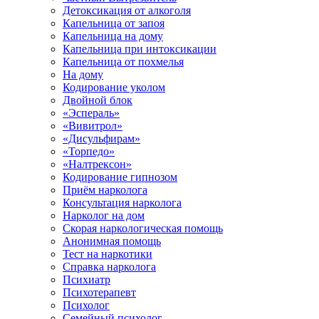
Детоксикация от алкоголя
Капельница от запоя
Капельница на дому
Капельница при интоксикации
Капельница от похмелья
На дому
Кодирование уколом
Двойной блок
«Эспераль»
«Вивитрол»
«Дисульфирам»
«Торпедо»
«Налтрексон»
Кодирование гипнозом
Приём нарколога
Консультация нарколога
Нарколог на дом
Скорая наркологическая помощь
Анонимная помощь
Тест на наркотики
Справка нарколога
Психиатр
Психотерапевт
Психолог
Семейный психолог