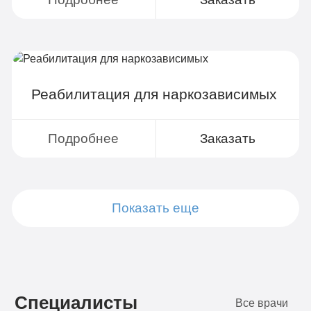
Реабилитация для наркозависимых
Подробнее
Заказать
Показать еще
Подробнее
Подробнее
Подробнее
Подробнее
Подробнее
Подробнее
Подробнее
Подробнее
Заказать
Заказать
Заказать
Заказать
Заказать
Заказать
Заказать
Заказать
Специалисты
Все врачи