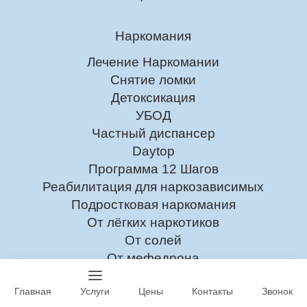
Наркомания
Лечение Наркомании
Снятие ломки
Детоксикация
УБОД
Частный диспансер
Daytop
Программа 12 Шагов
Реабилитация для наркозависимых
Подростковая наркомания
От лёгких наркотиков
От солей
От мефедрона
От героина
Главная
Услуги
Цены
Контакты
Звонок
Лечение токсикомании