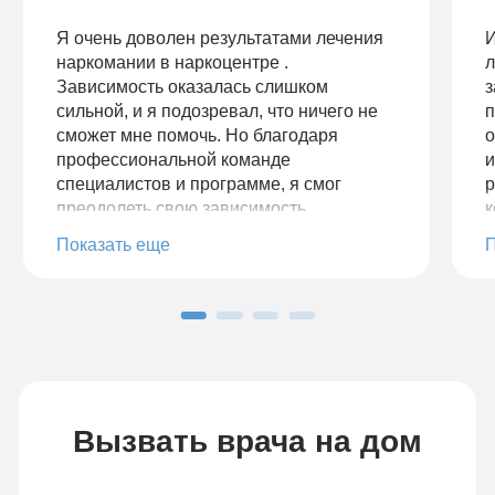
Я очень доволен результатами лечения
И
наркомании в наркоцентре .
л
Зависимость оказалась слишком
з
сильной, и я подозревал, что ничего не
п
сможет мне помочь. Но благодаря
о
профессиональной команде
специалистов и программе, я смог
р
преодолеть свою зависимость
к
полностью. Мне предоставили все
н
Показать еще
необходимые ресурсы и поддержку во
п
время стационарного лечения. Я нашел
з
в себе силы бороться с желаниями и
—
научился здоровому образу жизни.
и
Теперь я чувствую себя свободным от
с
наркотиков и готов начать новую главу в
я
своей жизни. Я рекомендую клинику
в
всем, кто ищет настоящую помощь
Вызвать врача на дом