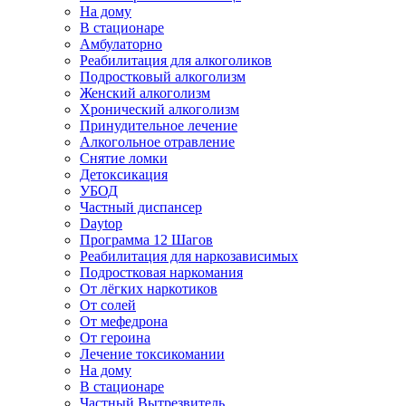
На дому
В стационаре
Амбулаторно
Реабилитация для алкоголиков
Подростковый алкоголизм
Женский алкоголизм
Хронический алкоголизм
Принудительное лечение
Алкогольное отравление
Снятие ломки
Детоксикация
УБОД
Частный диспансер
Daytop
Программа 12 Шагов
Реабилитация для наркозависимых
Подростковая наркомания
От лёгких наркотиков
От солей
От мефедрона
От героина
Лечение токсикомании
На дому
В стационаре
Частный Вытрезвитель