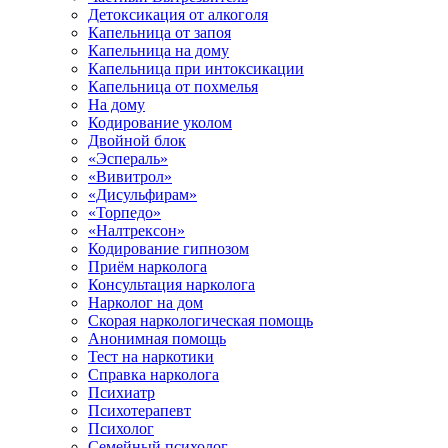
Детоксикация от алкоголя
Капельница от запоя
Капельница на дому
Капельница при интоксикации
Капельница от похмелья
На дому
Кодирование уколом
Двойной блок
«Эспераль»
«Вивитрол»
«Дисульфирам»
«Торпедо»
«Налтрексон»
Кодирование гипнозом
Приём нарколога
Консультация нарколога
Нарколог на дом
Скорая наркологическая помощь
Анонимная помощь
Тест на наркотики
Справка нарколога
Психиатр
Психотерапевт
Психолог
Семейный психолог