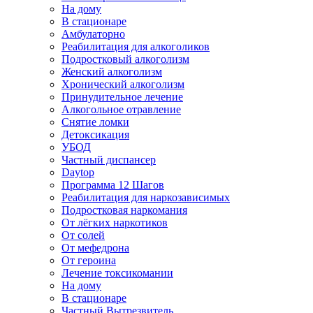
На дому
В стационаре
Амбулаторно
Реабилитация для алкоголиков
Подростковый алкоголизм
Женский алкоголизм
Хронический алкоголизм
Принудительное лечение
Алкогольное отравление
Снятие ломки
Детоксикация
УБОД
Частный диспансер
Daytop
Программа 12 Шагов
Реабилитация для наркозависимых
Подростковая наркомания
От лёгких наркотиков
От солей
От мефедрона
От героина
Лечение токсикомании
На дому
В стационаре
Частный Вытрезвитель