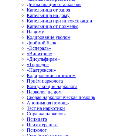
Детоксикация от алкоголя
Капельница от запоя
Капельница на дому
Капельница при интоксикации
Капельница от похмелья
На дому
Кодирование уколом
Двойной блок
«Эспераль»
«Вивитрол»
«Дисульфирам»
«Торпедо»
«Налтрексон»
Кодирование гипнозом
Приём нарколога
Консультация нарколога
Нарколог на дом
Скорая наркологическая помощь
Анонимная помощь
Тест на наркотики
Справка нарколога
Психиатр
Психотерапевт
Психолог
Семейный психолог